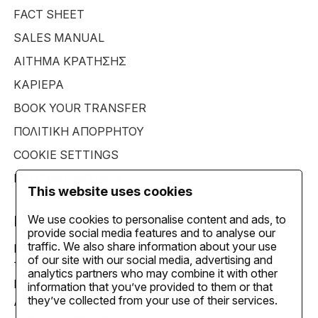
FACT SHEET
SALES MANUAL
ΑΙΤΗΜΑ ΚΡΑΤΗΣΗΣ
ΚΑΡΙΕΡΑ
BOOK YOUR TRANSFER
ΠΟΛΙΤΙΚΗ ΑΠΟΡΡΗΤΟΥ
COOKIE SETTINGS
ΠΡΟΣΒΑΣΙΜΟΤΗΤΑ
This website uses cookies
We use cookies to personalise content and ads, to
ΕΠΙΚΟΙΝΩΝΙΑ
provide social media features and to analyse our
traffic. We also share information about your use
Μεσογγή, Κέρκυρα, Επτάνησα 49080, Ελλάδα,
of our site with our social media, advertising and
T. +30 26610 75035
analytics partners who may combine it with other
E.
reservations@apollopalace-corfu.com
information that you’ve provided to them or that
they’ve collected from your use of their services.
ΑΡ. ΓΕΜΗ 121747433000,