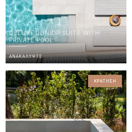
DELUXE JUNIOR SUITE WITH
PRIVATE POOL
ΑΝΑΚΑΛΥΨΤΕ
ΚΡΑΤΗΣΗ