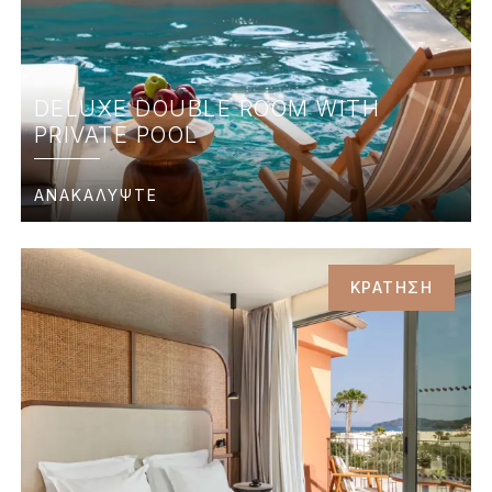
DELUXE DOUBLE ROOM WITH
PRIVATE POOL
ΑΝΑΚΑΛΥΨΤΕ
ΚΡΑΤΗΣΗ