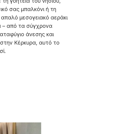
τη γοητεία του νησιού,
κό σας μπαλκόνι ή τη
ο απαλό μεσογειακό αεράκι
ά – από τα σύγχρονα
καταφύγιο άνεσης και
 στην Κέρκυρα, αυτό το
σί.