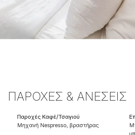
ΠΑΡΟΧΈΣ & ΑΝΈΣΕΙΣ
Παροχές Καφέ/Τσαγιού
Ε
Μηχανή Nespresso, βραστήρας
Μ
μ