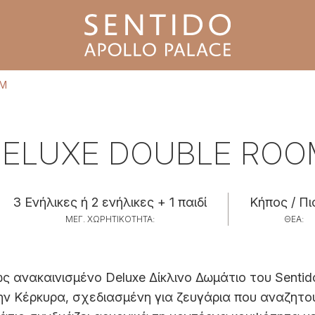
OM
DELUXE DOUBLE ROO
3 Ενήλικες ή 2 ενήλικες + 1 παιδί
Κήπος / Πι
ΜΈΓ. XΩΡΗΤΙΚΌΤΗΤΑ:
ΘΈΑ:
ανακαινισμένο Deluxe Δίκλινο Δωμάτιο του Sentido 
 Κέρκυρα, σχεδιασμένη για ζευγάρια που αναζητού