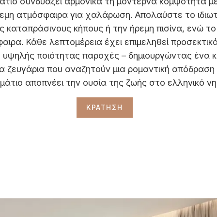
τιο συνδυάζει αρμονικά τη μοντέρνα κομψότητα με 
εμη ατμόσφαιρα για χαλάρωση. Απολαύστε το ιδιωτι
 καταπράσινους κήπους ή την ήρεμη πισίνα, ενώ τ
φαιρα. Κάθε λεπτομέρεια έχει επιμεληθεί προσεκτικ
ις υψηλής ποιότητας παροχές – δημιουργώντας ένα 
ια ζευγάρια που αναζητούν μια ρομαντική απόδραση
μάτιο αποπνέει την ουσία της ζωής στο ελληνικό νη
ΚΡΑΤΗΣΗ